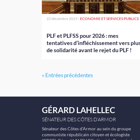
22 décembre 2025
|
ECONOMIE ET SERVICES PUBLICS
PLF et PLFSS pour 2026 : mes
tentatives d’infléchissement vers plu
de solidarité avant le rejet du PLF !
« Entrées précédentes
GÉRARD LAHELLEC
SÉNATEUR DES CÔTES D’ARMOR
Sénateur des Côtes d’Armor au sein du groupe
communiste républicain citoyen et écologiste