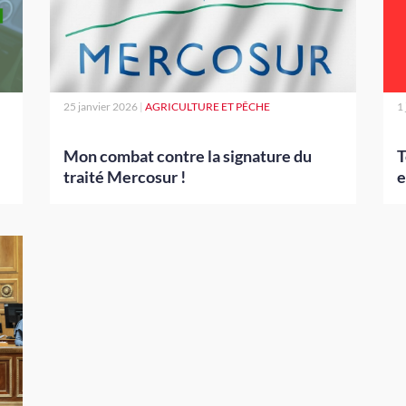
25 janvier 2026
|
AGRICULTURE ET PÊCHE
1
Mon combat contre la signature du
T
traité Mercosur !
e