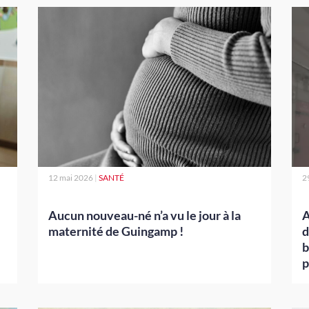
12 mai 2026
|
SANTÉ
2
Aucun nouveau-né n’a vu le jour à la
A
maternité de Guingamp !
d
b
p