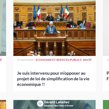
TÉ
15 avril 2026
|
ECONOMIE ET SERVICES PUBLICS
,
SANTÉ
1
Je suis intervenu pour m’opposer au
P
projet de loi de simplification de la vie
F
économique !!