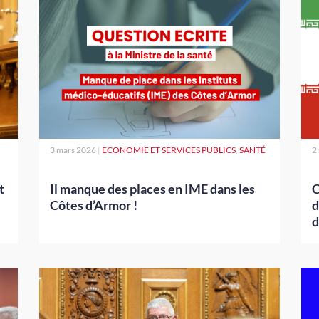
3 mars 2026
|
ECONOMIE ET SERVICES PUBLICS
,
SANTÉ
2
t
Il manque des places en IME dans les
C
Côtes d’Armor !
d
d