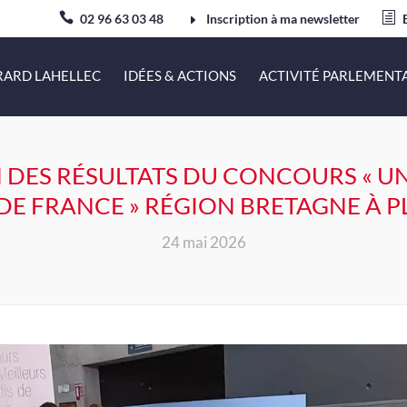
02 96 63 03 48
Inscription à ma newsletter
RARD LAHELLEC
IDÉES & ACTIONS
ACTIVITÉ PARLEMENT
DES RÉSULTATS DU CONCOURS « UN
DE FRANCE » RÉGION BRETAGNE À
24 mai 2026