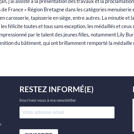
n, j’ai assisté à la présentation des travaux et la proclamatio
 de France » Région Bretagne dans les catégories menuiserie et
en carosserie, tapisserie en siège, entre autres. La minutie et l
s félicite toutes et tous sans exception, les médaillés et ceux 
té impressionné par le talent des jeunes filles, notamment Lily B
inition du bâtiment, qui ont brillamment remporté la médaille d
RESTEZ INFORMÉ(E)
Inscrivez-vous à ma newsletter
e