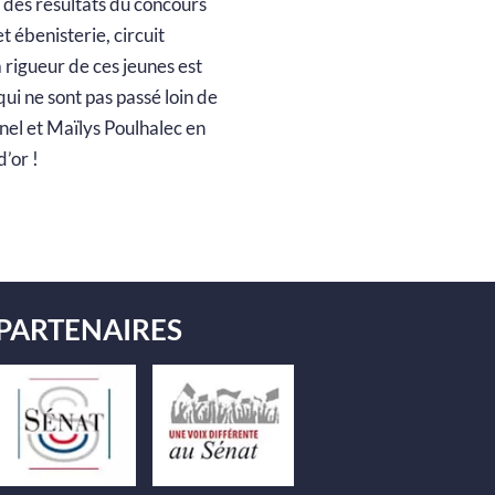
n des résultats du concours
 ébenisterie, circuit
a rigueur de ces jeunes est
qui ne sont pas passé loin de
urnel et Maïlys Poulhalec en
’or !
PARTENAIRES