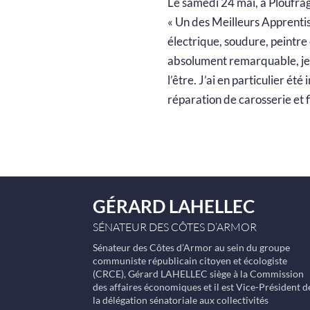
Le samedi 24 mai, à Ploufraga
« Un des Meilleurs Apprentis
électrique, soudure, peintre 
absolument remarquable, je le
l’être. J’ai en particulier é
réparation de carosserie et f
GÉRARD LAHELLEC
SÉNATEUR DES CÔTES D’ARMOR
Sénateur des Côtes d’Armor au sein du groupe
communiste républicain citoyen et écologiste
(CRCE), Gérard LAHELLEC siège à la Commission
des affaires économiques et il est Vice-Président d
la délégation sénatoriale aux collectivités