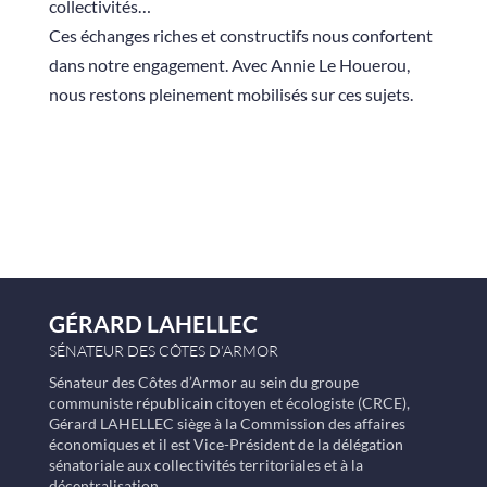
collectivités…
Ces échanges riches et constructifs nous confortent
dans notre engagement. Avec Annie Le Houerou,
nous restons pleinement mobilisés sur ces sujets.
GÉRARD LAHELLEC
SÉNATEUR DES CÔTES D’ARMOR
Sénateur des Côtes d’Armor au sein du groupe
communiste républicain citoyen et écologiste (CRCE),
Gérard LAHELLEC siège à la Commission des affaires
économiques et il est Vice-Président de la délégation
sénatoriale aux collectivités territoriales et à la
décentralisation.