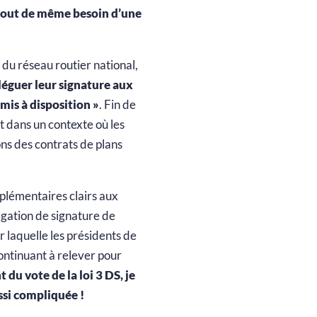
tout de même besoin d’une
 du réseau routier national,
éléguer leur signature aux
 mis à disposition »
. Fin de
nt dans un contexte où les
ons des contrats de plans
plémentaires clairs aux
égation de signature de
r laquelle les présidents de
ontinuant à relever pour
u vote de la loi 3 DS, je
ssi compliquée !