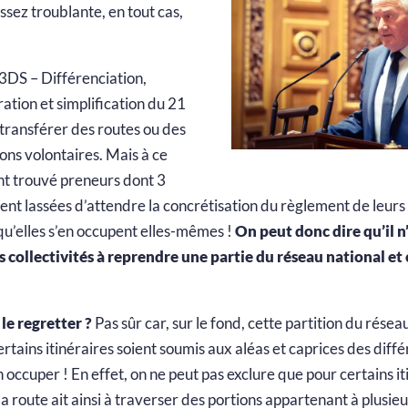
assez troublante, en tout cas,
i 3DS – Différenciation,
ation et simplification du 21
transférer des routes ou des
ons volontaires. Mais à ce
t trouvé preneurs dont 3
nt lassées d’attendre la concrétisation du règlement de leurs
 qu’elles s’en occupent elles-mêmes !
On peut donc dire qu’il n
 collectivités à reprendre une partie du réseau national et 
 le regretter ?
Pas sûr car, sur le fond, cette partition du rése
rtains itinéraires soient soumis aux aléas et caprices des diff
n occuper ! En effet, on ne peut pas exclure que pour certains it
 la route ait ainsi à traverser des portions appartenant à plusieu