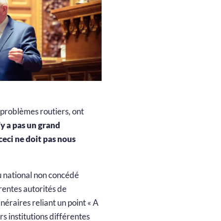
 problèmes routiers, ont
’y a pas un grand
ceci ne doit pas nous
au national non concédé
érentes autorités de
inéraires reliant un point « A
rs institutions différentes