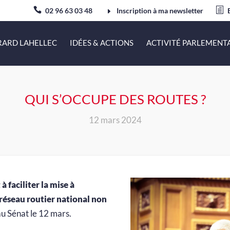
02 96 63 03 48
Inscription à ma newsletter
RARD LAHELLEC
IDÉES & ACTIONS
ACTIVITÉ PARLEMENT
QUI S’OCCUPE DES ROUTES ?
12 mars 2024
à faciliter la mise à
 réseau routier national non
u Sénat le 12 mars.