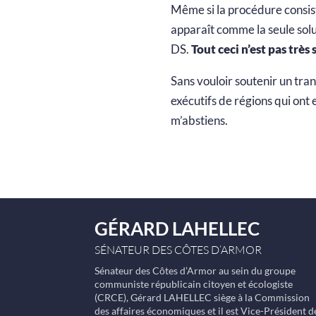
Même si la procédure consis
apparaît comme la seule solu
DS.
Tout ceci n’est pas très 
Sans vouloir soutenir un tran
exécutifs de régions qui ont 
m’abstiens.
GÉRARD LAHELLEC
SÉNATEUR DES CÔTES D’ARMOR
Sénateur des Côtes d’Armor au sein du groupe
communiste républicain citoyen et écologiste
(CRCE), Gérard LAHELLEC siège à la Commission
des affaires économiques et il est Vice-Président d