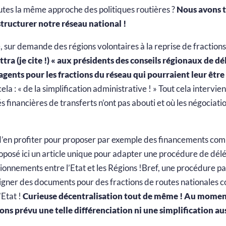
outes la même approche des politiques routières ?
Nous avons 
tructurer notre réseau national !
, sur demande des régions volontaires à la reprise de fractions
ttra (je cite !) « aux présidents des conseils régionaux de d
s agents pour les fractions du réseau qui pourraient leur être
ela : « de la simplification administrative ! » Tout cela intervie
s financières de transferts n’ont pas abouti et où les négociati
t d’en profiter pour proposer par exemple des financements com
proposé ici un article unique pour adapter une procédure de dél
tionnements entre l’Etat et les Régions !Bref, une procédure pa
 signer des documents pour des fractions de routes nationales c
’Etat !
Curieuse décentralisation tout de même ! Au moment d
ions prévu une telle différenciation ni une simplification au