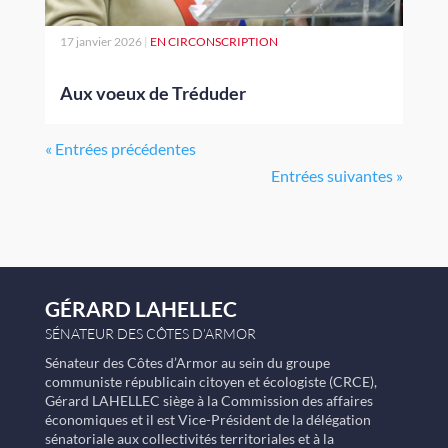
17 janvier 2026
|
EN CIRCONSCRIPTION
Aux voeux de Tréduder
« Entrées précédentes
Entrées suivantes »
GÉRARD LAHELLEC
SÉNATEUR DES CÔTES D’ARMOR
Sénateur des Côtes d’Armor au sein du groupe
communiste républicain citoyen et écologiste (CRCE),
Gérard LAHELLEC siège à la Commission des affaires
économiques et il est Vice-Président de la délégation
sénatoriale aux collectivités territoriales et à la